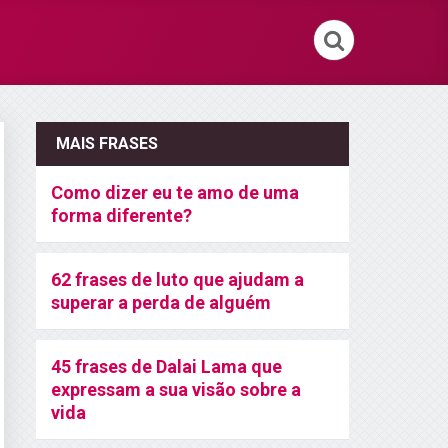
MAIS FRASES
Como dizer eu te amo de uma
forma diferente?
62 frases de luto que ajudam a
superar a perda de alguém
45 frases de Dalai Lama que
expressam a sua visão sobre a
vida