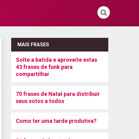
MAIS FRASES
Solte a batida e aproveite estas
43 frases de funk para
compartilhar
70 frases de Natal para distribuir
seus votos a todos
Como ter uma tarde produtiva?