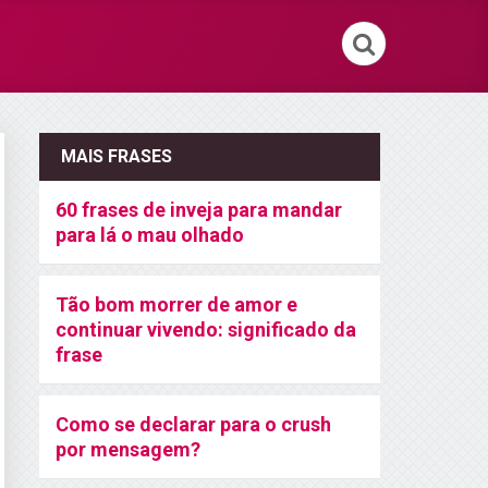
MAIS FRASES
60 frases de inveja para mandar
para lá o mau olhado
Tão bom morrer de amor e
continuar vivendo: significado da
frase
Como se declarar para o crush
por mensagem?