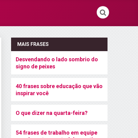
MAIS FRASES
Desvendando o lado sombrio do
signo de peixes
40 frases sobre educação que vão
inspirar você
O que dizer na quarta-feira?
54 frases de trabalho em equipe