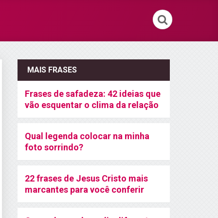
MAIS FRASES
Frases de safadeza: 42 ideias que
vão esquentar o clima da relação
Qual legenda colocar na minha
foto sorrindo?
22 frases de Jesus Cristo mais
marcantes para você conferir