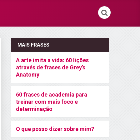
MAIS FRASES
A arte imita a vida: 60 lições
através de frases de Grey’s
Anatomy
60 frases de academia para
treinar com mais foco e
determinação
O que posso dizer sobre mim?