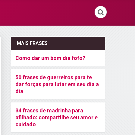
MAIS FRASES
Como dar um bom dia fofo?
50 frases de guerreiros para te
dar forças para lutar em seu dia a
dia
34 frases de madrinha para
afilhado: compartilhe seu amor e
cuidado