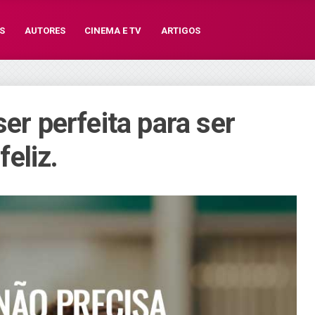
S
AUTORES
CINEMA E TV
ARTIGOS
ser perfeita para ser
eliz.