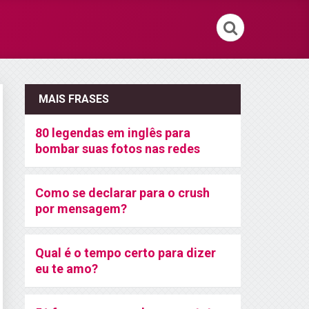
MAIS FRASES
80 legendas em inglês para
bombar suas fotos nas redes
Como se declarar para o crush
por mensagem?
Qual é o tempo certo para dizer
eu te amo?