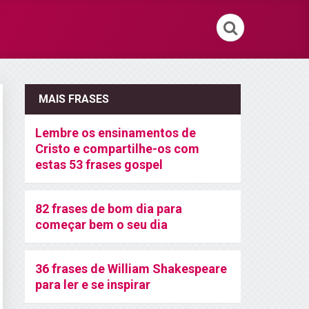
MAIS FRASES
Lembre os ensinamentos de
Cristo e compartilhe-os com
estas 53 frases gospel
82 frases de bom dia para
começar bem o seu dia
36 frases de William Shakespeare
para ler e se inspirar