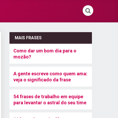
MAIS FRASES
Como dar um bom dia para o
mozão?
A gente escreve como quem ama:
veja o significado da frase
54 frases de trabalho em equipe
para levantar o astral do seu time