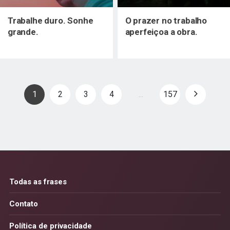
Trabalhe duro. Sonhe
O prazer no trabalho
grande.
aperfeiçoa a obra.
Paginação
1
2
3
4
157
…
de
posts
Todas as frases
Contato
Política de privacidade